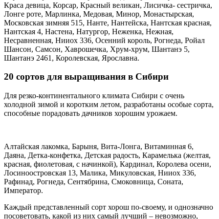
Краса девица, Корсар, Красный великан, Лисичка- сестричка,
Лонге роте, Марлинка, Медовая, Минор, Монастырская,
Московcкая зимняя 515, Нанте, Нантейска, Нантская красная,
Нантская 4, Настена, Натургор, Неженка, Нежная,
Несравненная, Нииох 336, Осенний король, Рогнеда, Ройал
Шансон, Самсон, Хаврошечка, Хрум-хрум, Шантанэ 5,
Шантанэ 2461, Королевская, Ярославна.
20 сортов для выращивания в Сибири
Для резко-континентального климата Сибири с очень
холодной зимой и коротким летом, разработаны особые сорта,
способные порадовать дачников хорошим урожаем.
Алтайская лакомка, Барыня, Вита-Лонга, Витаминная 6,
Даяна, Детка-конфетка, Детская радость, Карамелька (желтая,
красная, фиолетовая, с начинкой), Кардинал, Королева осени,
Лосиноостровская 13, Малика, Микуловская, Нииох 336,
Рафинад, Рогнеда, Сентябрина, Смоковница, Соната,
Император.
Каждый представленный сорт хорош по-своему, и однозначно
посоветовать, какой из них самый лучший – невозможно,