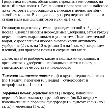
Грядки под морковь, обязательно перекапываем осенью, на
полный штык лопаты. Все личинки проволочника и майского
жука, которые приготовились к зимовке в почве, погибнут
зимой от мороза. В кислую почву перед перекопкой вносим
стакан мела или доломитовой муки на 1 кв. м.
Основную подготовку земли проводим весной за 3 дня до
посева. Сначала вносим необходимые удобрения, затем грядку
перекапываем, выравниваем и уплотняем. Поливаем теплой
водой, с добавлением любого биологически активного
удобрения (2 ст. л. на 10 л, расход 3 л на 1 кв. м.), закрываем
пленкой, для прогрева почвы и сохранения влаги.
Далее, давайте разберем, какие и сколько минеральных и
органических удобрений необходимо внести в почву, в
зависимости от её состава и плодородия.
Тяжелая глинистая почва:
торф и крупнозернистый песок
(по 1 ведру), перегной (0,5 ведра) + суперфосфат и
нитрофоска (по 1 ст. л.)
Торфяная почва:
дерновая земля (1 ведро), навозный
перегной (или компост) и речной песок (по 0,5 ведра) +
измельченный в порошок суперфосфат и сульфат калия (по 1
ст. л.) и мочевина (1 ч. л.)