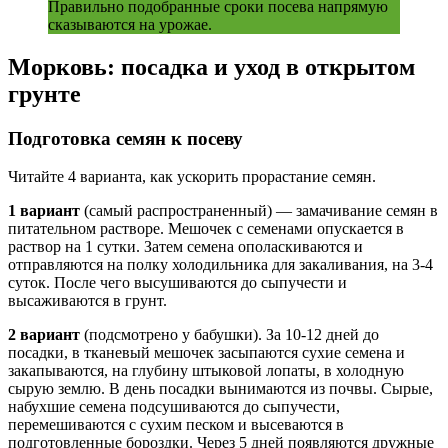
Правильно подобранные сроки посева напрямую
сказываются на урожае.
Морковь: посадка и уход в открытом
грунте
Подготовка семян к посеву
Читайте 4 варианта, как ускорить прорастание семян.
1 вариант
(самый распространенный) — замачивание семян в
питательном растворе. Мешочек с семенами опускается в
раствор на 1 сутки. Затем семена ополаскиваются и
отправляются на полку холодильника для закаливания, на 3-4
суток. После чего высушиваются до сыпучести и
высаживаются в грунт.
2 вариант
(подсмотрено у бабушки). За 10-12 дней до
посадки, в тканевый мешочек засыпаются сухие семена и
закапываются, на глубину штыковой лопаты, в холодную
сырую землю. В день посадки вынимаются из почвы. Сырые,
набухшие семена подсушиваются до сыпучести,
перемешиваются с сухим песком и высеваются в
подготовленные бороздки. Через 5 дней появляются дружные