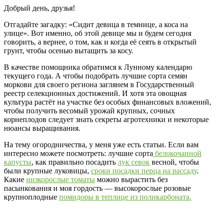
Добрый день, друзья!
Отгадайте загадку: «Сидит девица в темнице, а коса на
улице». Вот именно, об этой девице мы и будем сегодня
говорить, а вернее, о том, как и когда её сеять в открытый
грунт, чтобы осенью вытащить за косу.
В качестве помощника обратимся к Лунному календарю
текущего года. А чтобы подобрать лучшие сорта семян
моркови для своего региона заглянем в Государственный
реестр селекционных достижений. И хотя эта овощная
культура растёт на участке без особых финансовых вложений,
чтобы получить весомый урожай крупных, сочных
корнеплодов следует знать секреты агротехники и некоторые
нюансы выращивания.
На тему огородничества, у меня уже есть статьи. Если вам
интересно можете посмотреть: лучшие сорта
белокочанной
капусты
, как правильно посадить
лук севок
весной, чтобы
были крупные луковицы,
сроки посадки перца на рассаду
.
Какие
низкорослые томаты
можно вырастить без
пасынкования и моя гордость — высокорослые розовые
крупноплодные
помидоры в теплице из поликарбоната.