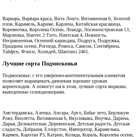
Варвара, Варвара краса, Вита Лонге, Витаминная 6, Золотой
плов, Карамель, Кариме, Карлена, Китайская красавица,
Кореяночка, Королева Осени, Леандр, Лосиноостровская 13,
Марлинка, Нантес 2 Тито, Нантская 4, Нежность,
Несравненная, Осенний карандаш, Подруга, Подружка,
Праздник осени, Рогнеда, Ромоса, Самсон, Сентябрина,
Тайфун, Фэнси, Холидей, Шантанэ 2461.
Лучшие сорта Подмосковья
Подмосковье, с его умеренно-континентальным климатом
позволяет выращивать дачникам хорошие урожаи
корнеплодов. А помогут им в этом, лучшие сорта моркови,
выведенные селекционерами.
Амстердамска, Аленка, Ангара, Арго, Бабье лето, Берликум
Роял, Виолетта, Витаминная 6, Вкусняшка, Внучка, Дарина,
Дарья, Деликатесная, Деревенская, Детская радость, Детская
сладость, Добрыня, Еллоустон, Император, Карамелька,
Кармен, Каротан Р3, Катрин, Коляда, Кораль, Королева осени,