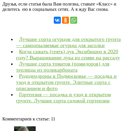
Друзья, если статья была Вам полезна, ставьте «Класс» и
делитесь ею в социальных сетях. А я жду Вас снова.
Лучшие сорта огурцов для открытого грунта
— самоопыляемые огурцы для засолки
Когда сажать (сеять) лук Эксибишен в 2020
году? Выращивание лука из семян на рассаду
Лучшие сорта томатов (помидоров) для
теплицы из поликарбоната
Рододендроны в Подмосковье — посадка и
уход в открытом грунте. Элитные сорта с
описанием и фото
Гортензия — посадка и уход в открытом
грунте. Лучшие сорта садовой гортензии
Комментариев к статье:
11