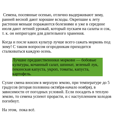
Семена, посеянные осенью, отлично выдерживают зиму,
ранней весной дают хорошие всходы. Окрепшие к лету
растения меньше поражаются болезнями и уже в середине
июля дают летний урожай, который пускаем на салаты и сок,
т. к. он непригоден для длительного хранения.
Когда и после каких культур лучше всего сажать морковь под
зиму! С таким вопросом огородникам приходится
сталкиваться каждую осень.
Лучшие предшественники моркови — бобовые
культуры, кочанный салат, шпинат, зеленый лук,
пекинская капуста, укроп, томаты, капуста,
картофель.
Сухие смена вносим в мерзлую землю, при температуре до 5
градусов (вторая половина октября-начало ноября), в
зависимости от погодных условий. Если посадить в теплую
землю, то семена успеют прорасти, и с наступлением холодов
погибнут.
На этом, пока всё.