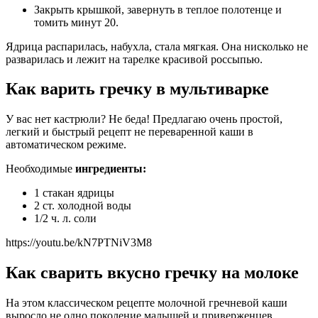
Закрыть крышкой, завернуть в теплое полотенце и
томить минут 20.
Ядрица распарилась, набухла, стала мягкая. Она нисколько не
разварилась и лежит на тарелке красивой россыпью.
Как варить гречку в мультиварке
У вас нет кастрюли? Не беда! Предлагаю очень простой,
легкий и быстрый рецепт не переваренной каши в
автоматическом режиме.
Необходимые
ингредиенты:
1 стакан ядрицы
2 ст. холодной воды
1/2 ч. л. соли
https://youtu.be/kN7PTNiV3M8
Как сварить вкусно гречку на молоке
На этом классическом рецепте молочной гречневой каши
выросло не одно поколение малышей и приверженцев