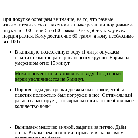
При покупке обращаем внимание, на то, что разные
изготовители фасуют пакетики в пачке разными порциями: 4
штуки по 100 г или 5 по 80 грамм. Это удобно, т. к. у всех
порция разная. Кому достаточно 60 грамм, а кому необходимо
все 100 г.
В кипящую подсоленную воду (1 литр) опускаем
пакетик с быстро разваривающейся крупой. Варим на
умеренном огне 15 минут.
Можно поместить и в холодную воду. Тогда время
варки увеличивается на 5 минут.
Порция воды для гречки должна быть такой, чтобы
пакетик полностью был погружен в неё. Оптимальный
размер гарантирует, что ядрышки впитают необходимое
количество воды.
Вынимаем мешочек вилкой, зацепив за петлю. Даём
стечь. Вскрываем по линии отрыва и выкладываем