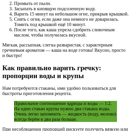
Промыть от пыли.
Засыпать в кипящую подсоленную воду.
Варить 15 минут на небольшом огне, прикрыв крышкой.
Снять с огня, если даже она немного не доварилась.
Томить под крышкой ещё 10 минут.
После того, как каша упрела сдобрить сливочным
маслом, чтобы получилась вкусной.
Мягкая, рассыпная, слегка разваристая, с характерным
гречневым ароматом — каша на воде готова! Вкусно, просто
и быстро!
Как правильно варить гречку:
пропорции воды и крупы
Нам потребуются стаканы, ими удобно пользоваться для
быстроты приготовления рецепта.
Правильное соотношение ядрицы и воды — 1:2.
На один стакан крупы нужно два стакана воды.
Очень легко запомнить — жидкость (воду, молоко)
всегда берём в два раза больше.
При несоблюдении пропорций рискуете получить вязкую или