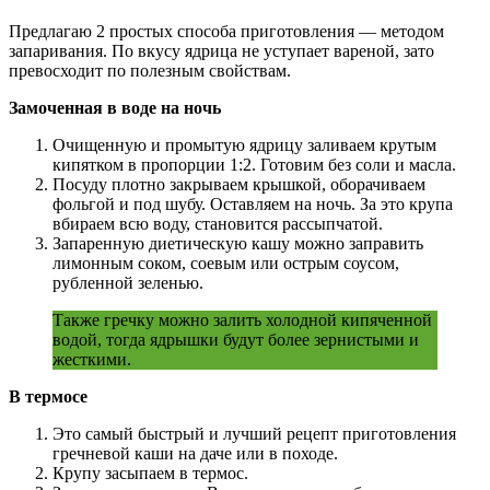
Предлагаю 2 простых способа приготовления — методом
запаривания. По вкусу ядрица не уступает вареной, зато
превосходит по полезным свойствам.
Замоченная в воде на ночь
Очищенную и промытую ядрицу заливаем крутым
кипятком в пропорции 1:2. Готовим без соли и масла.
Посуду плотно закрываем крышкой, оборачиваем
фольгой и под шубу. Оставляем на ночь. За это крупа
вбираем всю воду, становится рассыпчатой.
Запаренную диетическую кашу можно заправить
лимонным соком, соевым или острым соусом,
рубленной зеленью.
Также гречку можно залить холодной кипяченной
водой, тогда ядрышки будут более зернистыми и
жесткими.
В термосе
Это самый быстрый и лучший рецепт приготовления
гречневой каши на даче или в походе.
Крупу засыпаем в термос.