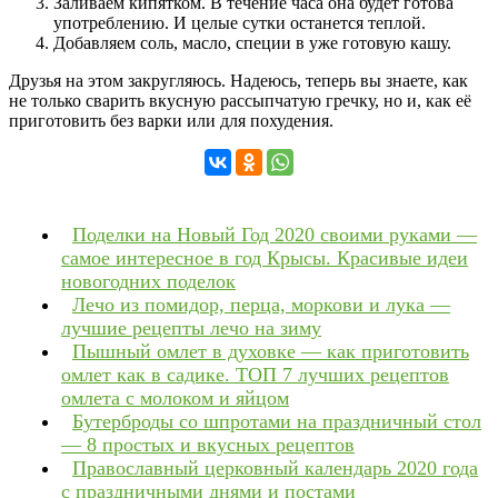
Заливаем кипятком. В течение часа она будет готова
употреблению. И целые сутки останется теплой.
Добавляем соль, масло, специи в уже готовую кашу.
Друзья на этом закругляюсь. Надеюсь, теперь вы знаете, как
не только сварить вкусную рассыпчатую гречку, но и, как её
приготовить без варки или для похудения.
Поделки на Новый Год 2020 своими руками —
самое интересное в год Крысы. Красивые идеи
новогодних поделок
Лечо из помидор, перца, моркови и лука —
лучшие рецепты лечо на зиму
Пышный омлет в духовке — как приготовить
омлет как в садике. ТОП 7 лучших рецептов
омлета с молоком и яйцом
Бутерброды со шпротами на праздничный стол
— 8 простых и вкусных рецептов
Православный церковный календарь 2020 года
с праздничными днями и постами