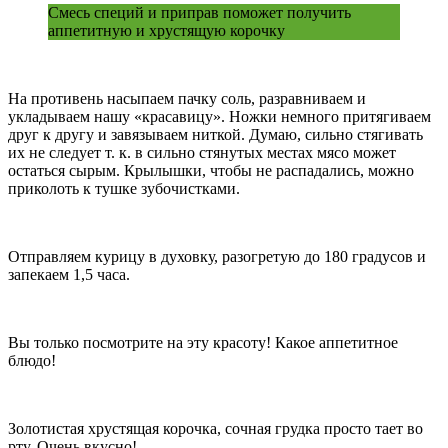
Смесь специй и приправ поможет получить
аппетитную и хрустящую корочку
На противень насыпаем пачку соль, разравниваем и
укладываем нашу «красавицу». Ножки немного притягиваем
друг к другу и завязываем ниткой. Думаю, сильно стягивать
их не следует т. к. в сильно стянутых местах мясо может
остаться сырым. Крылышки, чтобы не распадались, можно
приколоть к тушке зубочистками.
Отправляем курицу в духовку, разогретую до 180 градусов и
запекаем 1,5 часа.
Вы только посмотрите на эту красоту! Какое аппетитное
блюдо!
Золотистая хрустящая корочка, сочная грудка просто тает во
рту. Очень вкусно!