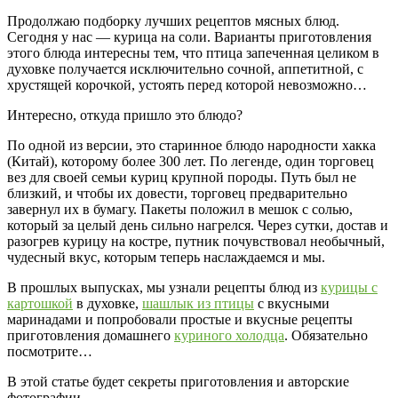
Продолжаю подборку лучших рецептов мясных блюд.
Сегодня у нас — курица на соли. Варианты приготовления
этого блюда интересны тем, что птица запеченная целиком в
духовке получается исключительно сочной, аппетитной, с
хрустящей корочкой, устоять перед которой невозможно…
Интересно, откуда пришло это блюдо?
По одной из версии, это старинное блюдо народности хакка
(Китай), которому более 300 лет. По легенде, один торговец
вез для своей семьи куриц крупной породы. Путь был не
близкий, и чтобы их довести, торговец предварительно
завернул их в бумагу. Пакеты положил в мешок с солью,
который за целый день сильно нагрелся. Через сутки, достав и
разогрев курицу на костре, путник почувствовал необычный,
чудесный вкус, которым теперь наслаждаемся и мы.
В прошлых выпусках, мы узнали рецепты блюд из
курицы с
картошкой
в духовке,
шашлык из птицы
с вкусными
маринадами и попробовали простые и вкусные рецепты
приготовления домашнего
куриного холодца
. Обязательно
посмотрите…
В этой статье будет секреты приготовления и авторские
фотографии.