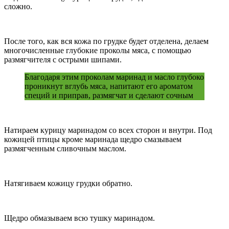
сложно.
После того, как вся кожа по грудке будет отделена, делаем
многочисленные глубокие проколы мяса, с помощью
размягчителя с острыми шипами.
Благодаря этим проколам маринад и масло глубоко
проникнут вглубь мяса, напитают его ароматом
специй и приправ, размягчат и сделают сочным
Натираем курицу маринадом со всех сторон и внутри. Под
кожицей птицы кроме маринада щедро смазываем
размягченным сливочным маслом.
Натягиваем кожицу грудки обратно.
Щедро обмазываем всю тушку маринадом.