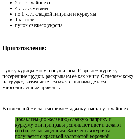
2 ст. л. майонеза
4 ст. л. сметаны
по 1 ч. л. сладкой паприки и куркумы
1 кг соли
пучок свежего укропа
Приготовление:
Тушку курицы моем, обсушиваем. Разрезаем курочку
посередине грудки, раскрываем её как книгу. Отделяем кожу
на грудке, размягчителем мяса с шипами делаем
многочисленные проколы.
В отдельной миске смешиваем аджику, сметану и майонез.
Добавляем (по желанию) сладкую паприку и
куркуму, эти приправы усиливают цвет и делают
его более насыщенным. Запеченная курочка
получается с красивой золотистой корочкой