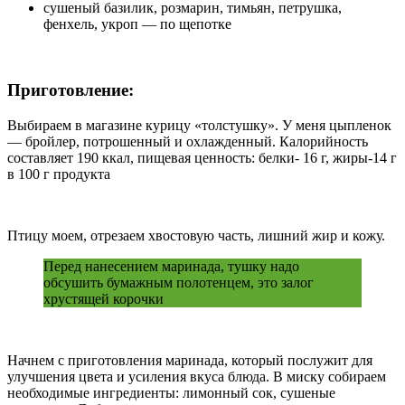
сушеный базилик, розмарин, тимьян, петрушка,
фенхель, укроп — по щепотке
Приготовление:
Выбираем в магазине курицу «толстушку». У меня цыпленок
— бройлер, потрошенный и охлажденный. Калорийность
составляет 190 ккал, пищевая ценность: белки- 16 г, жиры-14 г
в 100 г продукта
Птицу моем, отрезаем хвостовую часть, лишний жир и кожу.
Перед нанесением маринада, тушку надо
обсушить бумажным полотенцем, это залог
хрустящей корочки
Начнем с приготовления маринада, который послужит для
улучшения цвета и усиления вкуса блюда. В миску собираем
необходимые ингредиенты: лимонный сок, сушеные