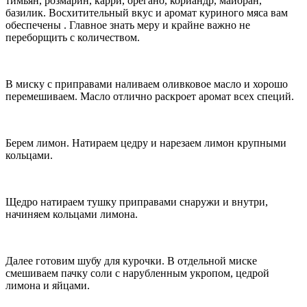
тимьян, розмарин, карри, орегано, кориандр, майоран,
базилик. Восхитительный вкус и аромат куриного мяса вам
обеспечены . Главное знать меру и крайне важно не
переборщить с количеством.
В миску с приправами наливаем оливковое масло и хорошо
перемешиваем. Масло отлично раскроет аромат всех специй.
Берем лимон. Натираем цедру и нарезаем лимон крупными
кольцами.
Щедро натираем тушку приправами снаружи и внутри,
начиняем кольцами лимона.
Далее готовим шубу для курочки. В отдельной миске
смешиваем пачку соли с нарубленным укропом, цедрой
лимона и яйцами.