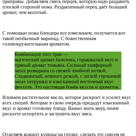
приправы. Добавляем смесь перцев, которую надо раздавить
плоской стороной ножа. Раздавленный перец даёт больший
аромат, чем молотый.
С помощью ножа блендера все измельчаем, получается вот
такой необычный маринад. С божественным
головокружительным ароматом.
Комбинация этих трав —
магический аромат базилика, горьковатый вкус и
пряный аромат тимьяна. Сильный камфорный
запах розмарина со свежей хвойной ноткой.
Сладковатый, немного резкий, с легкой горчинкой
запах петрушки и изысканный восточный вкус
фенхеля. Это настоящая бомба вкусов и ароматов.
Вливаем растительное масло, которое раскроет и усилит вкус
всех специй. Которые в свою очередь придадут изысканный
вкус и аромат готовому блюду. Важно знать меру, иначе
рискуете испортить и заглушить вкус мяса.
Отделяем кожицу курицы на грудке, сделать это совсем не