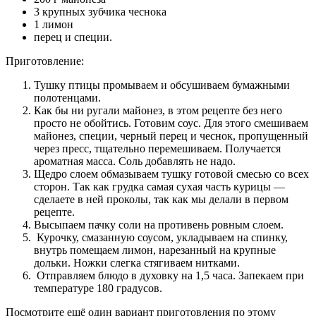
3 крупных зубчика чеснока
1 лимон
перец и специи.
Приготовление:
Тушку птицы промываем и обсушиваем бумажными
полотенцами.
Как бы ни ругали майонез, в этом рецепте без него
просто не обойтись. Готовим соус. Для этого смешиваем
майонез, специи, черный перец и чеснок, пропущенный
через пресс, тщательно перемешиваем. Получается
ароматная масса. Соль добавлять не надо.
Щедро слоем обмазываем тушку готовой смесью со всех
сторон. Так как грудка самая сухая часть курицы —
сделаете в ней проколы, так как мы делали в первом
рецепте.
Высыпаем пачку соли на противень ровным слоем.
Курочку, смазанную соусом, укладываем на спинку,
внутрь помещаем лимон, нарезанный на крупные
дольки. Ножки слегка стягиваем нитками.
Отправляем блюдо в духовку на 1,5 часа. Запекаем при
температуре 180 градусов.
Посмотрите ещё один вариант приготовления по этому