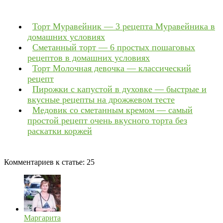
Торт Муравейник — 3 рецепта Муравейника в
домашних условиях
Сметанный торт — 6 простых пошаговых
рецептов в домашних условиях
Торт Молочная девочка — классический
рецепт
Пирожки с капустой в духовке — быстрые и
вкусные рецепты на дрожжевом тесте
Медовик со сметанным кремом — самый
простой рецепт очень вкусного торта без
раскатки коржей
Комментариев к статье:
25
Маргарита