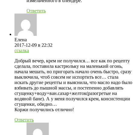
измельченного в блендере.
Ответить
Елена
2017-12-09
в 22:32
ссылка
Добрый вечер, крем не получился… все как по рецепту
сделала, поставила кастрюльку на маленький огонь,
начала мешать, но пригорать начало очень быстро, сразу
выключила, чтоб совсем не испортить все… стала
искать другие рецепты и выяснила, что масло надо было
взбивать до пышной массы, и постепенно добавлять
сгущенку+воду+ван.сахар+желток(разогретые на
водяной бане). А у меня получился крем, консистенции
сгущенки, обидно…
Коржи получились отлично!
Ответить