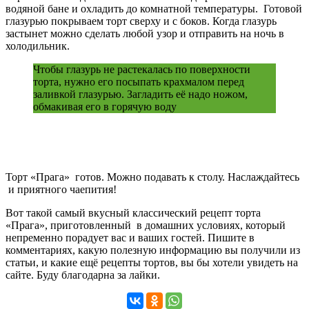
водяной бане и охладить до комнатной температуры. Готовой
глазурью покрываем торт сверху и с боков. Когда глазурь
застынет можно сделать любой узор и отправить на ночь в
холодильник.
Чтобы глазурь не растекалась по поверхности
торта, нужно его посыпать крахмалом перед
заливкой глазурью. Загладить её надо ножом,
обмакивая его в горячую воду
Торт «Прага» готов. Можно подавать к столу. Наслаждайтесь
и приятного чаепития!
Вот такой самый вкусный классический рецепт торта
«Прага», приготовленный в домашних условиях, который
непременно порадует вас и ваших гостей. Пишите в
комментариях, какую полезную информацию вы получили из
статьи, и какие ещё рецепты тортов, вы бы хотели увидеть на
сайте. Буду благодарна за лайки.