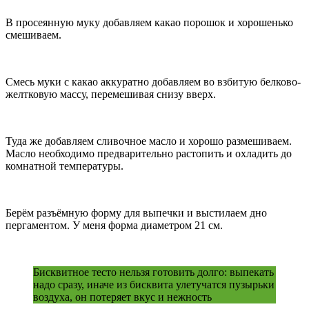
В просеянную муку добавляем какао порошок и хорошенько
смешиваем.
Смесь муки с какао аккуратно добавляем во взбитую белково-
желтковую массу, перемешивая снизу вверх.
Туда же добавляем сливочное масло и хорошо размешиваем.
Масло необходимо предварительно растопить и охладить до
комнатной температуры.
Берём разъёмную форму для выпечки и выстилаем дно
пергаментом. У меня форма диаметром 21 см.
Бисквитное тесто нельзя готовить долго: выпекать
надо сразу, иначе из бисквита улетучатся пузырьки
воздуха, он потеряет вкус и нежность