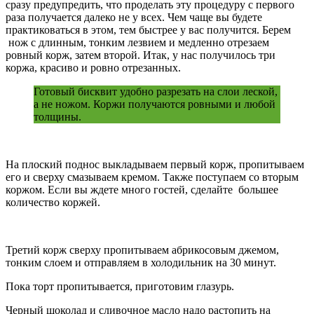
сразу предупредить, что проделать эту процедуру с первого
раза получается далеко не у всех. Чем чаще вы будете
практиковаться в этом, тем быстрее у вас получится. Берем
нож с длинным, тонким лезвием и медленно отрезаем
ровный корж, затем второй. Итак, у нас получилось три
коржа, красиво и ровно отрезанных.
Готовый бисквит удобно разрезать на слои леской,
а не ножом. Коржи получаются ровными и любой
толщины.
На плоский поднос выкладываем первый корж, пропитываем
его и сверху смазываем кремом. Также поступаем со вторым
коржом. Если вы ждете много гостей, сделайте большее
количество коржей.
Третий корж сверху пропитываем абрикосовым джемом,
тонким слоем и отправляем в холодильник на 30 минут.
Пока торт пропитывается, приготовим глазурь.
Черный шоколад и сливочное масло надо растопить на