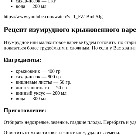
сахар-песок — 1 кг
вода — 200 мл
https://www.youtube.com/watch?v=1_FZ1BmhSJg
Рецепт изумрудного крыжовенного вар
Изумрудное или малахитовое варенье будем готовить по стари
показаться более трудоёмким и сложным. Но если у Вас хвати
Ингредиенты:
крыжовник — 400 гр.
сахар-песок — 800 гр.
вишневые листья — 50 гр.
листья шпината — 50 гр.
винный уксус — 200 мл
вода — 300 мл
Приготовление:
Отбирать недозрелые, зеленые, гладкие плоды. Перебрать и уд
Очистить от «хвостиков» и «носиков», удалить семена.