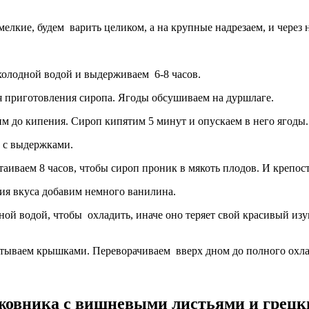
лкие, будем варить целиком, а на крупные надрезаем, и через н
холодной водой и выдерживаем 6-8 часов.
ля приготовления сиропа. Ягоды обсушиваем на дуршлаге.
им до кипения. Сироп кипятим 5 минут и опускаем в него ягоды
а с выдержками.
аиваем 8 часов, чтобы сироп проник в мякоть плодов. И крепос
ния вкуса добавим немного ванилина.
дной водой, чтобы охладить, иначе оно теряет свой красивый из
атываем крышками. Переворачиваем вверх дном до полного охл
ыжовника с вишневыми листьями и грец