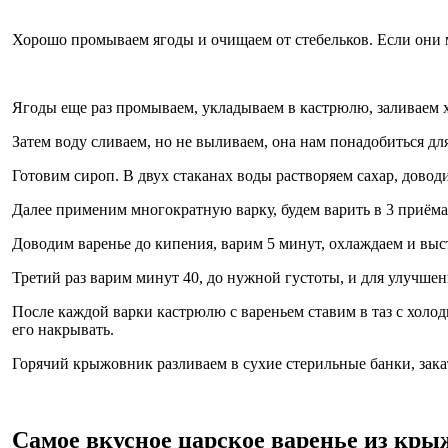
Хорошо промываем ягоды и очищаем от стебельков. Если они ме
Ягоды еще раз промываем, укладываем в кастрюлю, заливаем 
Затем воду сливаем, но не выливаем, она нам понадобиться д
Готовим сироп. В двух стаканах воды растворяем сахар, довод
Далее применим многократную варку, будем варить в 3 приём
Доводим варенье до кипения, варим 5 минут, охлаждаем и выст
Третий раз варим минут 40, до нужной густоты, и для улучше
После каждой варки кастрюлю с вареньем ставим в таз с холо
его накрывать.
Горячий крыжовник разливаем в сухие стерильные банки, зак
Самое вкусное царское варенье из кр