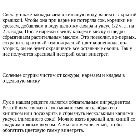
Свеклу также закладываем в кипящую воду, варим с закрытой
крышкой. Чтобы она при варке не потеряла сок, корешки не
срезаем, добавляем в воду щепотку сахара и уксус 1/2 ч. л. на
2 л. воды. После нарезки свеклу кладем в миску и щедро
сбрызгиваем растительным маслом. Это позволит, во-первых,
сохранить красивый темно-красный цвет корнеплода, во-
вторых, он не будет окрашивать все остальные овощи. Так у
нас получится красивый пестрый салат винегрет.
Соленые огурцы чистим от кожуры, нарезаем и кладем в
отдельную миску.
Лук в нашем рецепте является обязательным ингредиентом.
Резкий вкус свежего лука можно смягчить, обдав его
кипятком или посахарить и сбрызнуть несколькими каплями
уксуса (лимонного сока). Можно взять красный или синий со
сладким пряным вкусом. А мы возьмем зеленый, чтобы
обогатить цветовую гамму винегрета.