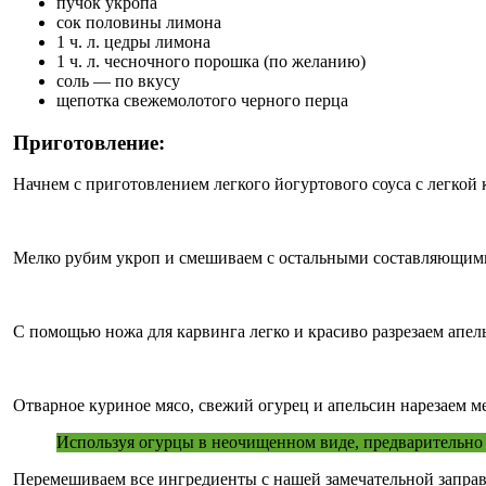
пучок укропа
сок половины лимона
1 ч. л. цедры лимона
1 ч. л. чесночного порошка (по желанию)
соль — по вкусу
щепотка свежемолотого черного перца
Приготовление:
Начнем с приготовлением легкого йогуртового соуса с легкой 
Мелко рубим укроп и смешиваем с остальными составляющими д
С помощью ножа для карвинга легко и красиво разрезаем апель
Отварное куриное мясо, свежий огурец и апельсин нарезаем 
Используя огурцы в неочищенном виде, предварительно у
Перемешиваем все ингредиенты с нашей замечательной заправ