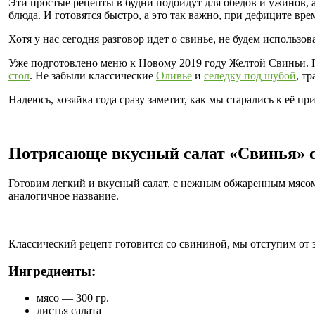
Эти простые рецепты в будни подойдут для обедов и ужинов,
блюда. И готовятся быстро, а это так важно, при дефиците вре
Хотя у нас сегодня разговор идет о свинье, не будем использов
Уже подготовлено меню к Новому 2019 году Желтой Свиньи. 
стол
. Не забыли классические
Оливье
и
селедку под шубой
, т
Надеюсь, хозяйка года сразу заметит, как мы старались к её пр
Потрясающе вкусный салат «Свинья» с
Готовим легкий и вкусный салат, с нежным обжаренным мясом,
аналогичное название.
Классический рецепт готовится со свининой, мы отступим от 
Ингредиенты:
мясо — 300 гр.
листья салата