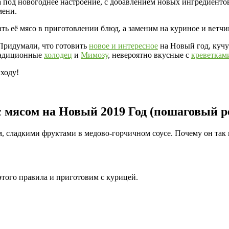
 а под новогоднее настроение, с добавлением новых ингредиент
мени.
ать её мясо в приготовлении блюд, а заменим на куриное и ветчи
Придумали, что готовить
новое и интересное
на Новый год, куч
радиционные
холодец
и
Мимозу
, невероятно вкусные с
креветкам
иходу!
 мясом на Новый 2019 Год (пошаговый р
 сладкими фруктами в медово-горчичном соусе. Почему он так 
этого правила и приготовим с курицей.