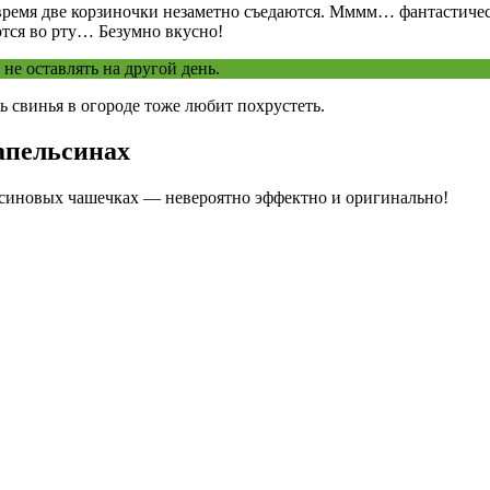
время две корзиночки незаметно съедаются. Мммм… фантастичес
тся во рту… Безумно вкусно!
не оставлять на другой день.
дь свинья в огороде тоже любит похрустеть.
 апельсинах
льсиновых чашечках — невероятно эффектно и оригинально!