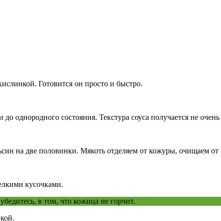
кислинкой. Готовится он просто и быстро.
о однородного состояния. Текстура соуса получается не очень 
син на две половинки. Мякоть отделяем от кожуры, очищаем от 
мелкими кусочками.
бедитесь, в том, что кожица не горчит.
кой.