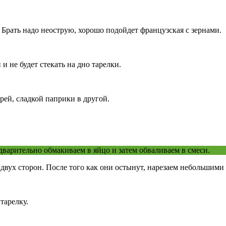
Брать надо неострую, хорошо подойдет французская с зернами.
и не будет стекать на дно тарелки.
рей, сладкой паприки в другой.
варительно обмакиваем в яйцо и затем обваливаем в смеси.
 двух сторон. После того как они остынут, нарезаем небольшими
тарелку.