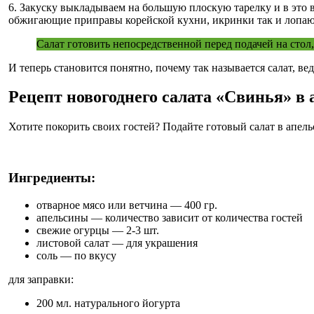
6. Закуску выкладываем на большую плоскую тарелку и в это 
обжигающие приправы корейской кухни, икринки так и лопаю
Салат готовить непосредственной перед подачей на стол, 
И теперь становится понятно, почему так называется салат, ве
Рецепт новогоднего салата «Свинья» в
Хотите покорить своих гостей? Подайте готовый салат в апе
Ингредиенты:
отварное мясо или ветчина — 400 гр.
апельсины — количество зависит от количества гостей
свежие огурцы — 2-3 шт.
листовой салат — для украшения
соль — по вкусу
для заправки:
200 мл. натурального йогурта