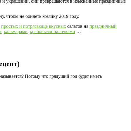
ов и украшений, они превращаются в изысканные праздничные
ну, чтобы не обидеть хозяйку 2019 году.
у
простых и потрясающе вкусных
салатов на
праздничный
и
,
кальмарами
,
крабовыми палочками
…
ецепт)
называется? Потому что грядущий год будет иметь